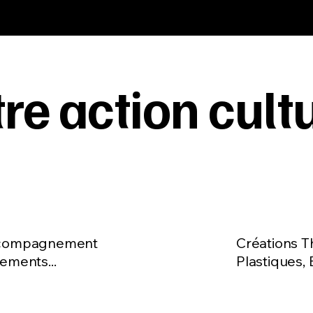
re action cultu
Prati
turelle
 Accompagnement
Créations T
nements...
Plastiques, 