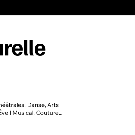
relle
que artistique
héâtrales, Danse, Arts
Éveil Musical, Couture...